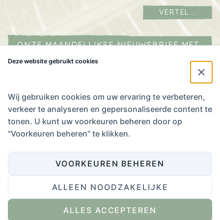
VERTEL...
ONZE MAANDELIJKSE NIEUWSBRIEF MET
AGENDA IN JE MAILBOX?
Deze website gebruikt cookies
Naam
*
E-mailadres
*
Wij gebruiken cookies om uw ervaring te verbeteren,
verkeer te analyseren en gepersonaliseerde content te
Ik
tonen. U kunt uw voorkeuren beheren door op
stem
Ik stem in met het
Privacybeleid
.
"Voorkeuren beheren" te klikken.
in
met
het
VOORKEUREN BEHEREN
Privacybeleid.
*
ALLEEN NOODZAKELIJKE
Website ontwikkeling door Eenvoud
,
ontwerp door Zender
.
ALLES ACCEPTEREN