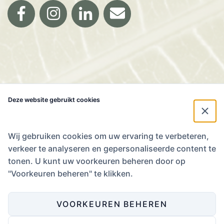
Facebook
Instagram
LinkedIn
Email
ONZE MAANDELIJKSE NIEUWSBRIEF MET
Deze website gebruikt cookies
AGENDA IN JE MAILBOX?
Wij gebruiken cookies om uw ervaring te verbeteren,
verkeer te analyseren en gepersonaliseerde content te
tonen. U kunt uw voorkeuren beheren door op
Ik stem in met het
Privacybeleid
.
"Voorkeuren beheren" te klikken.
VOORKEUREN BEHEREN