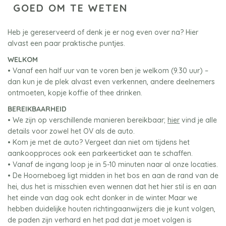
GOED OM TE WETEN
Heb je gereserveerd of denk je er nog even over na? Hier
alvast een paar praktische puntjes.
WELKOM
• Vanaf een half uur van te voren ben je welkom (9.30 uur) –
dan kun je de plek alvast even verkennen, andere deelnemers
ontmoeten, kopje koffie of thee drinken.
BEREIKBAARHEID
• We zijn op verschillende manieren bereikbaar;
hier
vind je alle
details voor zowel het OV als de auto.
• Kom je met de auto? Vergeet dan niet om tijdens het
aankoopproces ook een parkeerticket aan te schaffen.
• Vanaf de ingang loop je in 5-10 minuten naar al onze locaties.
• De Hoorneboeg ligt midden in het bos en aan de rand van de
hei, dus het is misschien even wennen dat het hier stil is en aan
het einde van dag ook echt donker in de winter. Maar we
hebben duidelijke houten richtingaanwijzers die je kunt volgen,
de paden zijn verhard en het pad dat je moet volgen is