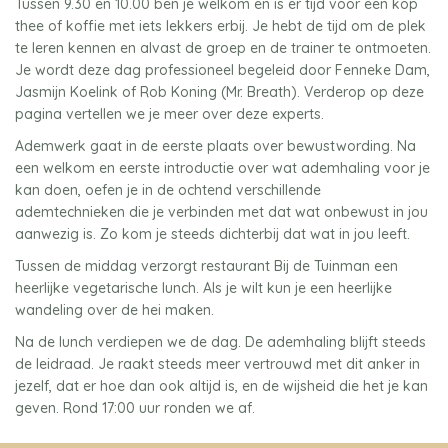
Tussen 9.30 en 10.00 ben je welkom en is er tijd voor een kop
thee of koffie met iets lekkers erbij. Je hebt de tijd om de plek
te leren kennen en alvast de groep en de trainer te ontmoeten.
Je wordt deze dag professioneel begeleid door Fenneke Dam,
Jasmijn Koelink of Rob Koning (Mr. Breath). Verderop op deze
pagina vertellen we je meer over deze experts.
Ademwerk gaat in de eerste plaats over bewustwording. Na
een welkom en eerste introductie over wat ademhaling voor je
kan doen, oefen je in de ochtend verschillende
ademtechnieken die je verbinden met dat wat onbewust in jou
aanwezig is. Zo kom je steeds dichterbij dat wat in jou leeft.
Tussen de middag verzorgt restaurant Bij de Tuinman een
heerlijke vegetarische lunch. Als je wilt kun je een heerlijke
wandeling over de hei maken.
Na de lunch verdiepen we de dag. De ademhaling blijft steeds
de leidraad. Je raakt steeds meer vertrouwd met dit anker in
jezelf, dat er hoe dan ook altijd is, en de wijsheid die het je kan
geven. Rond 17:00 uur ronden we af.