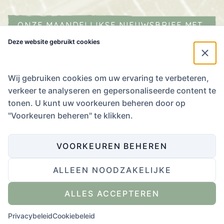
ONZE MAANDELIJKSE NIEUWSBRIEF MET
AGENDA IN JE MAILBOX?
Deze website gebruikt cookies
Naam
*
E-mailadres
*
Wij gebruiken cookies om uw ervaring te verbeteren,
verkeer te analyseren en gepersonaliseerde content te
Ik
tonen. U kunt uw voorkeuren beheren door op
stem
Ik stem in met het
Privacybeleid
.
"Voorkeuren beheren" te klikken.
in
met
het
VOORKEUREN BEHEREN
Privacybeleid.
*
ALLEEN NOODZAKELIJKE
Website ontwikkeling door Eenvoud
,
ontwerp door Zender
.
ALLES ACCEPTEREN
Privacybeleid
Cookiebeleid