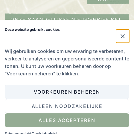
ONZE MAANDELIJKSE NIEUWSBRIEF MET
AGENDA IN JE MAILBOX?
Deze website gebruikt cookies
Naam
*
E-mailadres
*
Wij gebruiken cookies om uw ervaring te verbeteren,
verkeer te analyseren en gepersonaliseerde content te
Ik
tonen. U kunt uw voorkeuren beheren door op
stem
Ik stem in met het
Privacybeleid
.
"Voorkeuren beheren" te klikken.
in
met
het
VOORKEUREN BEHEREN
Privacybeleid.
*
ALLEEN NOODZAKELIJKE
Website ontwikkeling door Eenvoud
,
ontwerp door Zender
.
ALLES ACCEPTEREN
Privacybeleid
Cookiebeleid