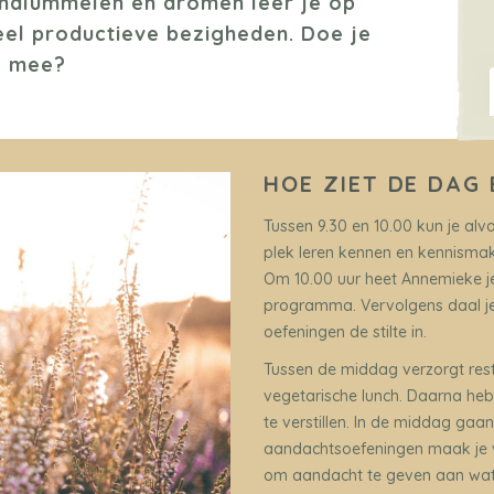
ondlummelen en dromen leer je op
eel productieve bezigheden. Doe je
mee?
HOE ZIET DE DAG 
Tussen 9.30 en 10.00 kun je alv
plek leren kennen en kennisma
Om 10.00 uur heet Annemieke je
programma. Vervolgens daal je
oefeningen de stilte in.
Tussen de middag verzorgt rest
vegetarische lunch. Daarna heb 
te verstillen. In de middag ga
aandachtsoefeningen maak je ve
om aandacht te geven aan wat i