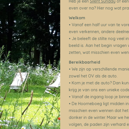
Heb je een
Silent Sunday
of ee
even over na? Hier nog wat prak
Welkom
• Vanaf een half uur van te vor
even verkennen, andere deelnem
• Je beleeft de stilte nog veel i
beeld is. Aan het begin vragen
zetten, wat misschien even wenn
Bereikbaarheid
• We zijn op verschillende man
zowel het OV als de auto.
• Kom je met de auto? Dan kun 
krijg je van ons een unieke cod
• Vanaf de ingang loop je binne
• De Hoorneboeg ligt midden in 
misschien even wennen dat het h
donker in de winter. Maar we he
volgen, de paden zijn verhard e