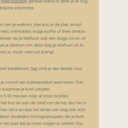
n
meerdaagsen
gereserveerd of denk je er nog
tische informatie.
en ben je welkom; dan kun je de plek alvast
ers ontmoeten, kopje koffie of thee drinken.
ntenser als je telefoon ook een dagje stil en uit
 we je daarom om deze dag je telefoon uit te
en is, maar veel rust brengt.
ieren bereikbaar;
hier
vind je alle details voor
je vooraf een parkeerticket reserveren. Dan
e waarmee je kunt uitrijden.
n 5-10 minuten naar al onze locaties.
het bos en aan de rand van de hei, dus het is
ier stil is en aan het einde van dag ook echt
bben duidelijke richtingaanwijzers die je kunt
n het pad dat je moet volgen is verlicht. Dus