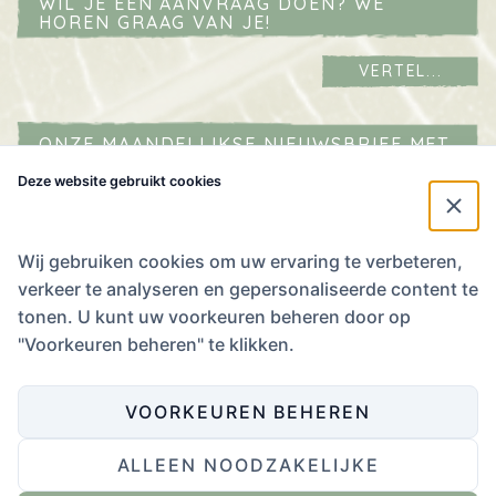
WIL JE EEN AANVRAAG DOEN? WE
HOREN GRAAG VAN JE!
VERTEL...
ONZE MAANDELIJKSE NIEUWSBRIEF MET
AGENDA IN JE MAILBOX?
Deze website gebruikt cookies
Naam
*
E-mailadres
*
Wij gebruiken cookies om uw ervaring te verbeteren,
verkeer te analyseren en gepersonaliseerde content te
Ik
tonen. U kunt uw voorkeuren beheren door op
stem
Ik stem in met het
Privacybeleid
.
"Voorkeuren beheren" te klikken.
in
met
het
VOORKEUREN BEHEREN
Privacybeleid.
*
ALLEEN NOODZAKELIJKE
Website ontwikkeling door Eenvoud
,
ontwerp door Zender
.