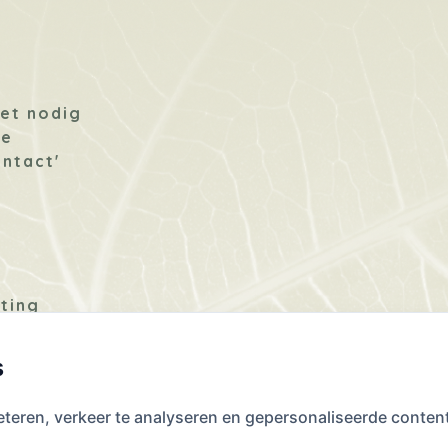
Privacybeleid.
*
g
het nodig
te
ontact'
ting
e
s
eteren, verkeer te analyseren en gepersonaliseerde conte