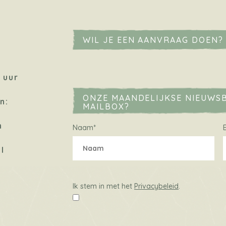
WIL JE EEN AANVRAAG DOEN?
 uur
ONZE MAANDELIJKSE NIEUWSB
n:
MAILBOX?
n
Naam
*
l
Ik
stem
Ik stem in met het
Privacybeleid
.
in
met
het