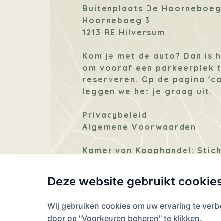
Buitenplaats De Hoorneboe
Hoorneboeg 3
1213 RE Hilversum
Kom je met de auto? Dan is 
om vooraf een parkeerplek 
reserveren. Op de pagina
'c
leggen we het je graag uit.
Privacybeleid
Algemene Voorwaarden
Kamer van Koophandel: Stich
Exploitatie Buitenplaatsen D
Hoorneboeg, 74783823
Deze website gebruikt cookie
Wij gebruiken cookies om uw ervaring te verb
Facebook
Instagram
LinkedIn
Email
door op "Voorkeuren beheren" te klikken.