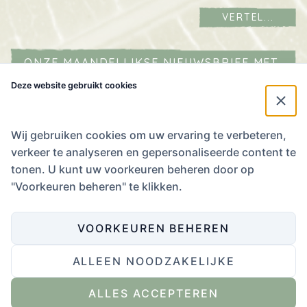
VERTEL...
ONZE MAANDELIJKSE NIEUWSBRIEF MET
AGENDA IN JE MAILBOX?
Deze website gebruikt cookies
Naam
*
E-mailadres
*
Wij gebruiken cookies om uw ervaring te verbeteren,
verkeer te analyseren en gepersonaliseerde content te
Ik
tonen. U kunt uw voorkeuren beheren door op
stem
Ik stem in met het
Privacybeleid
.
"Voorkeuren beheren" te klikken.
in
met
het
VOORKEUREN BEHEREN
Privacybeleid.
*
ALLEEN NOODZAKELIJKE
Website ontwikkeling door Eenvoud
,
ontwerp door Zender
.
ALLES ACCEPTEREN