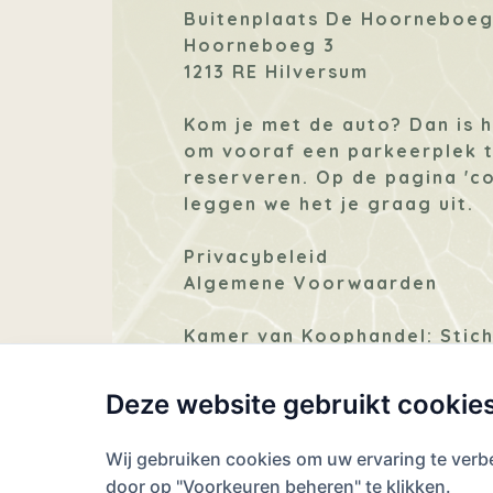
Buitenplaats De Hoorneboe
Hoorneboeg 3
1213 RE Hilversum
Kom je met de auto? Dan is 
om vooraf een parkeerplek 
reserveren. Op de pagina
'c
leggen we het je graag uit.
Privacybeleid
Algemene Voorwaarden
Kamer van Koophandel: Stich
Exploitatie Buitenplaatsen D
Hoorneboeg, 74783823
Deze website gebruikt cookie
Wij gebruiken cookies om uw ervaring te verb
Facebook
Instagram
LinkedIn
Email
door op "Voorkeuren beheren" te klikken.