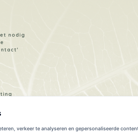
Privacybeleid.
*
g
het nodig
te
ontact'
ting
e
s
eteren, verkeer te analyseren en gepersonaliseerde conte