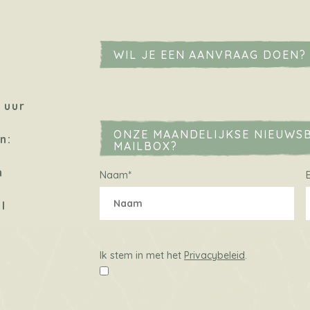
WIL JE EEN AANVRAAG DOEN?
 uur
ONZE MAANDELIJKSE NIEUWSB
n:
MAILBOX?
n
Naam
*
l
Ik
stem
Ik stem in met het
Privacybeleid
.
in
met
het