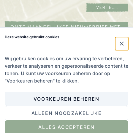
VERTEL...
ONZE MAANDELIJKSE NIEUWSBRIEF MET
AGENDA IN JE MAILBOX?
Deze website gebruikt cookies
Naam
*
E-mailadres
*
Wij gebruiken cookies om uw ervaring te verbeteren,
verkeer te analyseren en gepersonaliseerde content te
Ik
tonen. U kunt uw voorkeuren beheren door op
stem
Ik stem in met het
Privacybeleid
.
"Voorkeuren beheren" te klikken.
in
met
het
VOORKEUREN BEHEREN
Privacybeleid.
*
ALLEEN NOODZAKELIJKE
Website ontwikkeling door Eenvoud
,
ontwerp door Zender
.
ALLES ACCEPTEREN